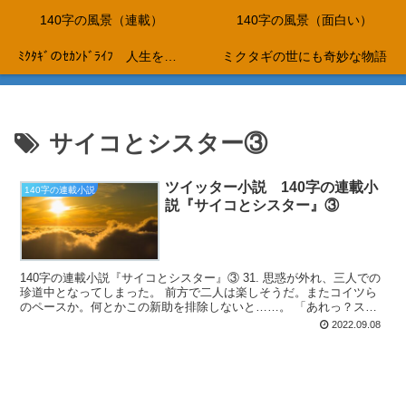
140字の風景（連載）
140字の風景（面白い）
ﾐｸﾀｷﾞのｾｶﾝﾄﾞﾗｲﾌ 人生を折り返し、これからは、やりたいことだけをして生きて行く…。
ミクタギの世にも奇妙な物語
サイコとシスター③
ツイッター小説 140字の連載小
140字の連載小説
説『サイコとシスター』③
140字の連載小説『サイコとシスター』③ 31. 思惑が外れ、三人での
珍道中となってしまった。 前方で二人は楽しそうだ。またコイツら
のペースか。何とかこの新助を排除しないと……。 「あれっ？スマ
ホが無い！」 美咲が大声を上げた。 《え？マジ...
2022.09.08