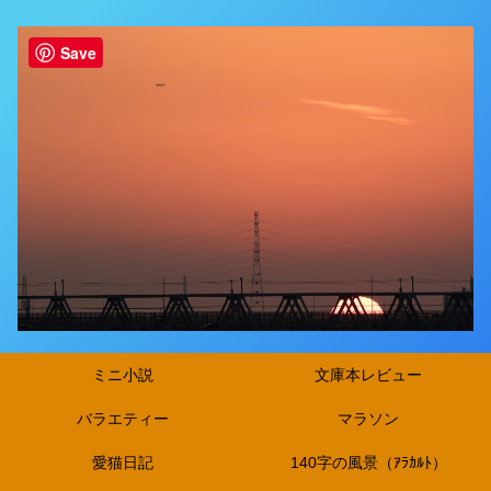
Save
ミニ小説
文庫本レビュー
バラエティー
マラソン
愛猫日記
140字の風景（ｱﾗｶﾙﾄ）