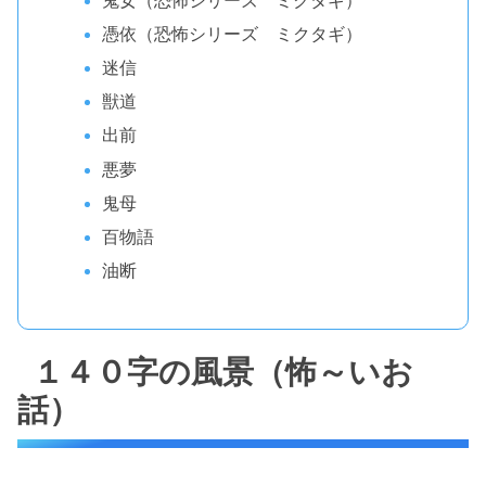
鬼女（恐怖シリーズ ミクタギ）
憑依（恐怖シリーズ ミクタギ）
迷信
獣道
出前
悪夢
鬼母
百物語
油断
１４０字の風景（怖～いお
話）