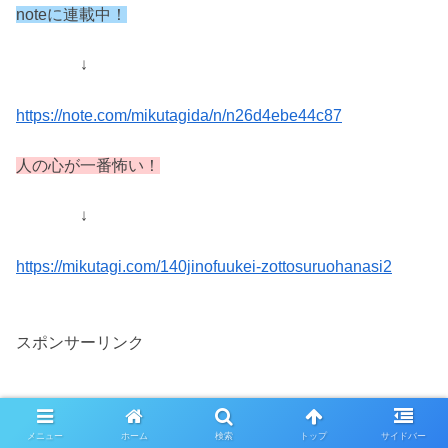
noteに連載中！
↓
https://note.com/mikutagida/n/n26d4ebe44c87
人の心が一番怖い！
↓
https://mikutagi.com/140jinofuukei-zottosuruohanasi2
スポンサーリンク
メニュー
ホーム
検索
トップ
サイドバー