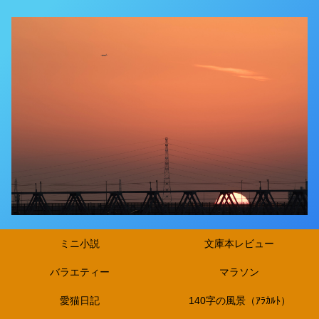
ミニ小説
文庫本レビュー
バラエティー
マラソン
愛猫日記
140字の風景（ｱﾗｶﾙﾄ）