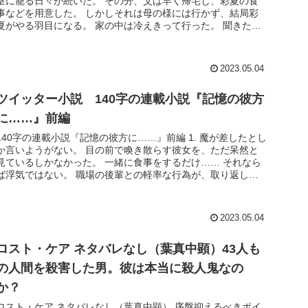
室に籠る日々が続いた。 その分、父は早く帰宅し、彩夏の食
事などを用意した。 しかしそれは母の様には行かず、結局彩
夏がやる羽目になる。 家の中は冷えきって行った。 聞きたい
事は...
2023.05.04
ツイッター小説 140字の連載小説『記憶の彼方
に……』前編
140字の連載小説『記憶の彼方に……』前編 1. 魔が差したとし
か言いようがない。 目の前で喚き散らす彼女を、ただ呆然と
見ているしかなかった。 一緒に食事をするだけ…… それなら
ば浮気ではない。 職場の後輩との軽率な行為が、取り返しの
つかな...
2023.05.04
ロスト・ケア ネタバレなし（葉真中顕）43人も
の人間を殺害した男。彼は本当に殺人鬼なの
か？
ロスト・ケア ネタバレなし（葉真中顕） 序盤抑えるべきポイ