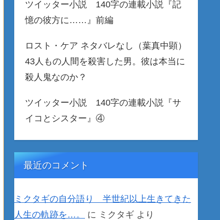
ツイッター小説 140字の連載小説『記
憶の彼方に……』前編
ロスト・ケア ネタバレなし（葉真中顕）
43人もの人間を殺害した男。彼は本当に
殺人鬼なのか？
ツイッター小説 140字の連載小説『サ
イコとシスター』④
最近のコメント
ミクタギの自分語り 半世紀以上生きてきた
人生の軌跡を…。
に
ミクタギ
より