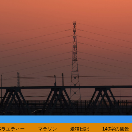
バラエティー
マラソン
愛猫日記
140字の風景（