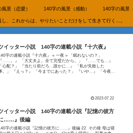
字の風景（恋愛）
140字の風景（感動）
140字の風景
生を折り返し、これからは、やりたいことだけをして生きて行く…。
ツイッター小説 140字の連載小説『十六夜』
140字の連載小説『十六夜』 « 一夜 » 「眠れないの？」
『……。』 「大丈夫よ。全て完璧だから。」 『……でも…』
「心配？」 『当たり前だろ…誰かに…』 「私が失敗した
事。」 『えっ？』 「今までにあった？」 『いや…』 「今夜は
新...
2023.07.22
ツイッター小説 140字の連載小説『記憶の彼方
に……』後編
140字の連載小説『記憶の彼方に……』後編 22. その後 母は寝