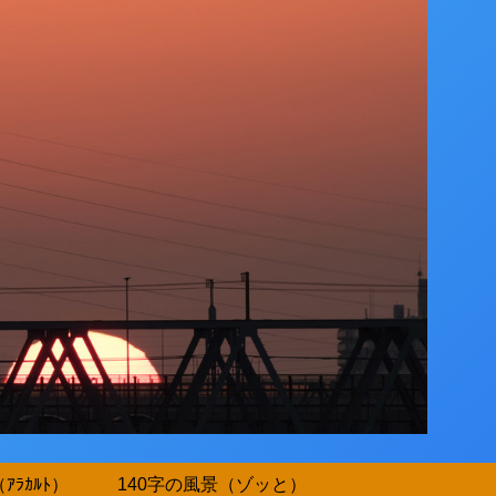
ｱﾗｶﾙﾄ）
140字の風景（ゾッと）