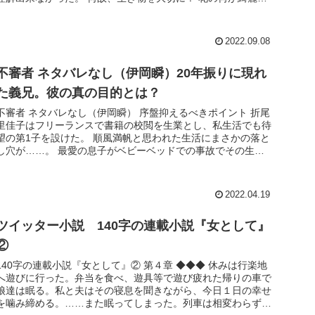
の...
2022.09.08
不審者 ネタバレなし（伊岡瞬）20年振りに現れ
た義兄。彼の真の目的とは？
不審者 ネタバレなし（伊岡瞬） 序盤抑えるべきポイント 折尾
里佳子はフリーランスで書籍の校閲を生業とし、私生活でも待
望の第1子を設けた。 順風満帆と思われた生活にまさかの落と
し穴が……。 最愛の息子がベビーベッドでの事故でその生涯
を終えた。...
2022.04.19
ツイッター小説 140字の連載小説『女として』
②
140字の連載小説『女として』② 第４章 ◆◆◆ 休みは行楽地
へ遊びに行った。弁当を食べ、遊具等で遊び疲れた帰りの車で
娘達は眠る。私と夫はその寝息を聞きながら、今日１日の幸せ
を噛み締める。……また眠ってしまった。列車は相変わらず動