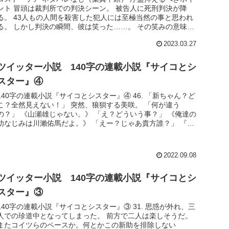
ント 冒頭は裁判所での判決シーン。 被告人に死刑判決が降
る。 43人もの人間を殺害した犯人には至極当然の事と思われ
る。 しかし判決の瞬間、彼は笑った……。 その笑みの意味す
るものは？...
2023.03.27
ツイッター小説 140字の連載小説『サイコとシ
スター』④
140字の連載小説『サイコとシスター』④ 46. 「新ちゃん？ど
こ？全然見えない！」 突然、狼狽する美咲。 「何が違う
の？」 《山瀬雄じゃない。》 「え？どういう事？」 《俺達の
幼なじみは川瀨佑馬だよ。》 「えー？じゃあ貴方誰？」 『山
瀬雄...
2022.09.08
ツイッター小説 140字の連載小説『サイコとシ
スター』③
140字の連載小説『サイコとシスター』③ 31. 思惑が外れ、三
人での珍道中となってしまった。 前方で二人は楽しそうだ。
またコイツらのペースか。何とかこの新助を排除しない