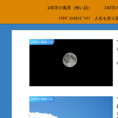
140字の風景（怖い話）
140
ﾐｸﾀｷﾞのｾｶﾝﾄﾞﾗｲﾌ 人
140字の連載小説
140字の連載小説