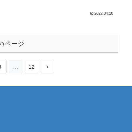
かない。夫...
2022.04.10
のページ
次
3
…
12
へ