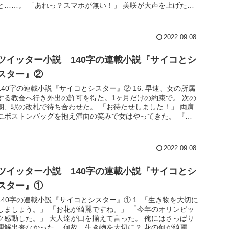
と……。 「あれっ？スマホが無い！」 美咲が大声を上げた。
《え？マジ...
2022.09.08
ツイッター小説 140字の連載小説『サイコとシ
スター』②
140字の連載小説『サイコとシスター』② 16. 早速、女の所属
する教会へ行き外出の許可を得た。1ヶ月だけの約束で。 次の
朝、駅の改札で待ち合わせた。 「お待たせしました！」 両肩
にボストンバッグを抱え満面の笑みで女はやってきた。 『荷
物多...
2022.09.08
ツイッター小説 140字の連載小説『サイコとシ
スター』①
140字の連載小説『サイコとシスター』① 1. 「生き物を大切に
しましょう。」 「お花が綺麗ですね。」 「今年のオリンピッ
ク感動した。」 大人達が口を揃えて言った。 俺にはさっぱり
理解出来なかった。 何故、生き物を大切に？ 花の何が綺麗な