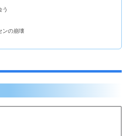
会う
センの崩壊