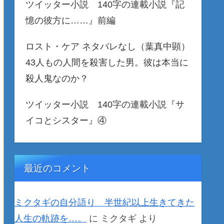
ツイッター小説 140字の連載小説『記
憶の彼方に……』前編
ロスト・ケア ネタバレなし（葉真中顕）
43人もの人間を殺害した男。彼は本当に
殺人鬼なのか？
ツイッター小説 140字の連載小説『サ
イコとシスター』④
最近のコメント
ミクタギの自分語り 半世紀以上生きてきた
人生の軌跡を…。
に
ミクタギ
より