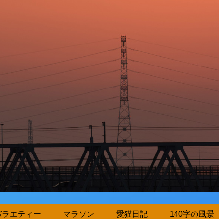
バラエティー
マラソン
愛猫日記
140字の風景（