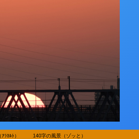
ｱﾗｶﾙﾄ）
140字の風景（ゾッと）