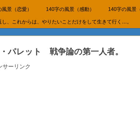
字の風景（恋愛）
140字の風景（感動）
140字の風景
生を折り返し、これからは、やりたいことだけをして生きて行く…。
・パレット 戦争論の第一人者。
ンサーリンク