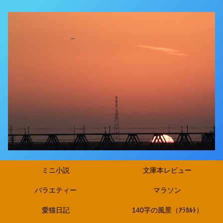
ミニ小説
文庫本レビュー
バラエティー
マラソン
愛猫日記
140字の風景（ｱﾗｶﾙﾄ）