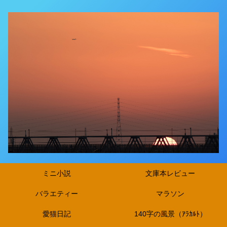
ミニ小説
文庫本レビュー
バラエティー
マラソン
愛猫日記
140字の風景（ｱﾗｶﾙﾄ）