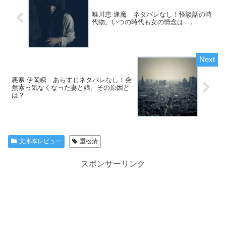
唯川恵 逢魔 ネタバレなし！怪談話の時
代物。いつの時代も女の情念は…。
悪寒 伊岡瞬 あらすじネタバレなし！突
然素っ気なくなった妻と娘。その原因と
は？
文庫本レビュー
重松清
スポンサーリンク