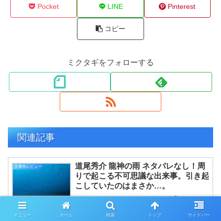
Pocket
LINE
Pinterest
コピー
ミクタギをフォローする
関連記事
道尾秀介 龍神の雨 ネタバレなし！周
文庫本レビュー
りで起こる不可思議な出来事。引き起
こしていたのはまさか…。
2021.06.07
桜木紫乃 凍原 ネタバレなし！決し
文庫本レビュー
メニュー
ホーム
検索
トップ
サイドバー