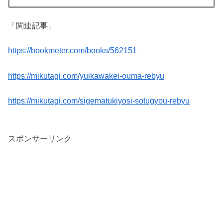
「関連記事」
https://bookmeter.com/books/562151
https://mikutagi.com/yuikawakei-ouma-rebyu
https://mikutagi.com/sigematukiyosi-sotugyou-rebyu
スポンサーリンク