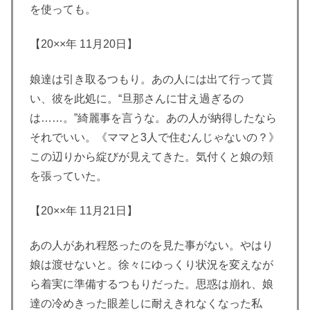
を使っても。
【20××年 11月20日】
娘達は引き取るつもり。あの人には出て行って貰
い、彼を此処に。“旦那さんに甘え過ぎるの
は……。”綺麗事を言うな。あの人が納得したなら
それでいい。《ママと3人で住むんじゃないの？》
この辺りから綻びが見えてきた。気付くと娘の頬
を張っていた。
【20××年 11月21日】
あの人があれ程怒ったのを見た事がない。やはり
娘は渡せないと。徐々にゆっくり状況を変えなが
ら着実に準備するつもりだった。思惑は崩れ、娘
達の冷めきった眼差しに耐えきれなくなった私