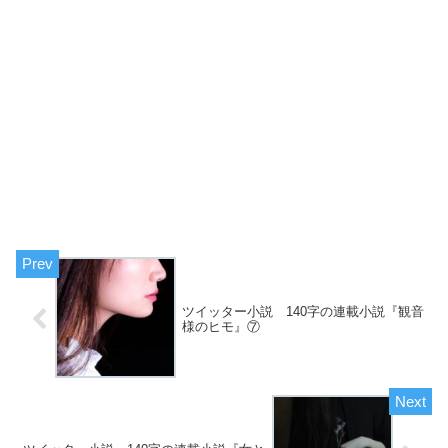
ツイッター小説 140字の連載小説『観音
様のヒモ』⑦