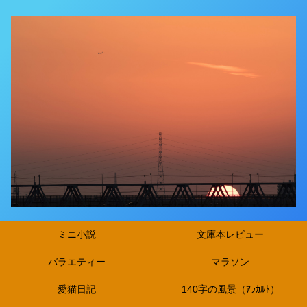
ミニ小説
文庫本レビュー
バラエティー
マラソン
愛猫日記
140字の風景（ｱﾗｶﾙﾄ）