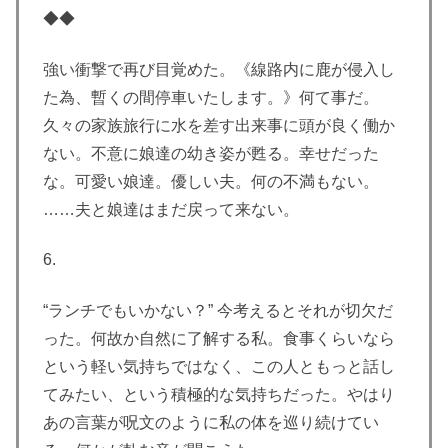
◆◆
強い衝撃で再び目覚めた。《線路内に鹿が侵入し
た為、暫くの間停車いたします。》何て事だ。
久々の家族旅行に水を差す出来事に頭が良く働か
ない。不意に娘達の幼き姿が甦る。幸せだった
な。可愛い娘達。優しい夫。何の不満もない。
……夫と娘達はまだ戻って来ない。
6.
“ランチでもいかない？” 今考えるとそれが切欠だ
った。何故か自然に了解する私。食事くらいなら
という軽い気持ちではなく、この人ともっと話し
てみたい、という積極的な気持ちだった。やはり
あの言葉が呪文のように私の体を巡り続けてい