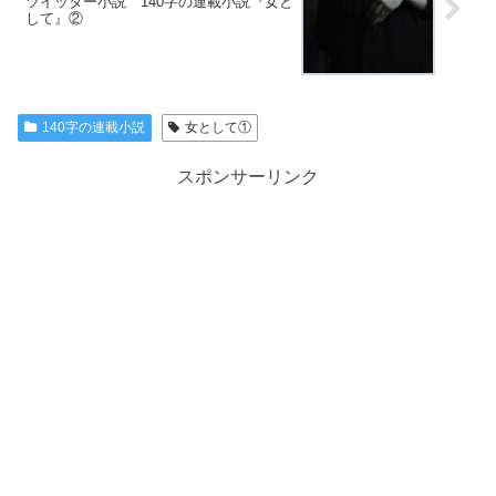
ツイッター小説 140字の連載小説『女と
して』②
140字の連載小説
女として①
スポンサーリンク