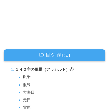
目次
１４０字の風景（アラカルト）④
慰労
混線
大晦日
元日
雪原