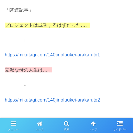
「関連記事」
プロジェクトは成功するはずだった…。
↓
https://mikutagi.com/140jinofuukei-arakaruto1
立派な母の人生は…。
↓
https://mikutagi.com/140jinofuukei-arakaruto2
スポンサーリンク
メニュー
ホーム
検索
トップ
サイドバー