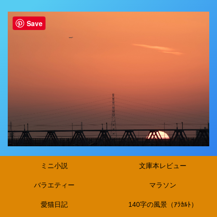
Save
ミニ小説
文庫本レビュー
バラエティー
マラソン
愛猫日記
140字の風景（ｱﾗｶﾙﾄ）