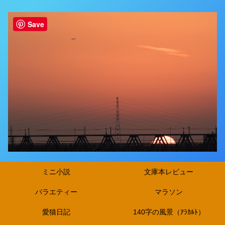
Save
ミニ小説
文庫本レビュー
バラエティー
マラソン
愛猫日記
140字の風景（ｱﾗｶﾙﾄ）