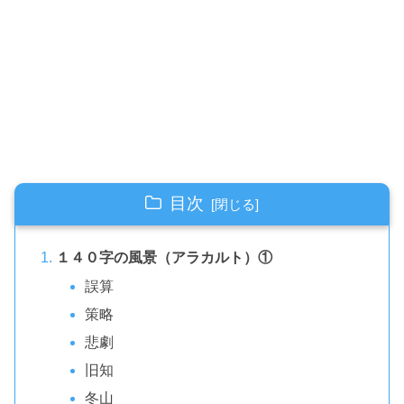
目次
１４０字の風景（アラカルト）①
誤算
策略
悲劇
旧知
冬山