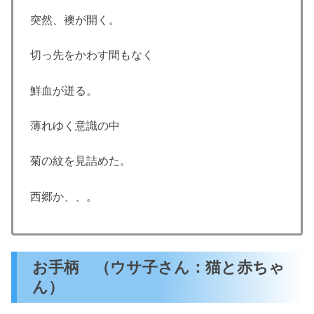
突然、襖が開く。
切っ先をかわす間もなく
鮮血が迸る。
薄れゆく意識の中
菊の紋を見詰めた。
西郷か、、。
お手柄 （ウサ子さん：猫と赤ちゃ
ん）