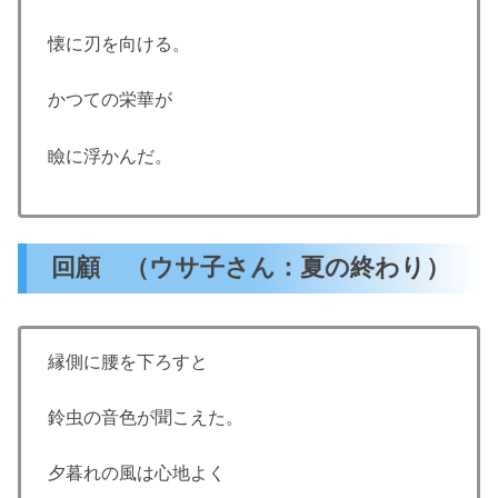
懐に刃を向ける。
かつての栄華が
瞼に浮かんだ。
回顧 （ウサ子さん：夏の終わり）
縁側に腰を下ろすと
鈴虫の音色が聞こえた。
夕暮れの風は心地よく