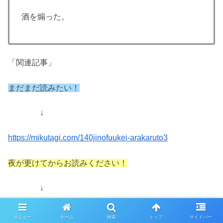
酒を煽った。
「関連記事」
まだまだ読みたい！
↓
https://mikutagi.com/140jinofuukei-arakaruto3
夜が更けてからお読みください！
↓
https://mikutagi.com/minishousetu-otonanohimegoto1
メニュー
ホーム
検索
トップ
サイドバー