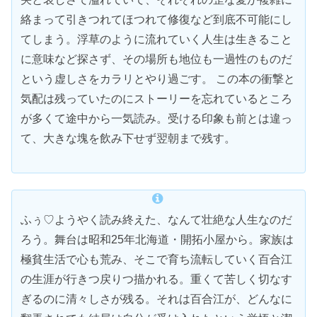
絡まって引きつれてほつれて修復など到底不可能にし
てしまう。浮草のように流れていく人生は生きること
に意味など探さず、その場所も地位も一過性のものだ
という虚しさをカラリとやり過ごす。 この本の衝撃と
気配は残っていたのにストーリーを忘れているところ
が多くて途中から一気読み。受ける印象も前とは違っ
て、大きな塊を飲み下せず翌朝まで残す。
ふぅ♡ようやく読み終えた、なんて壮絶な人生なのだ
ろう。舞台は昭和25年北海道・開拓小屋から。家族は
極貧生活で心も荒み、そこで育ち流転していく百合江
の生涯が行きつ戻りつ描かれる。重くて苦しく切なす
ぎるのに清々しさが残る。それは百合江が、どんなに