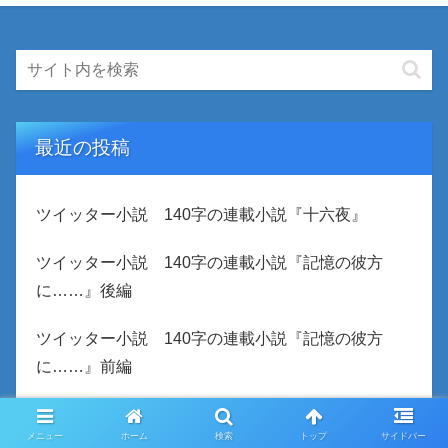
最近の投稿
ツイッター小説 140字の連載小説『十六夜』
ツイッター小説 140字の連載小説『記憶の彼方
に……』後編
ツイッター小説 140字の連載小説『記憶の彼方
に……』前編
ロスト・ケア ネタバレなし（葉真中顕）43人もの人
メニュー
ホーム
検索
トップ
サイドバー
間を殺害した男。彼は本当に殺人鬼なのか？