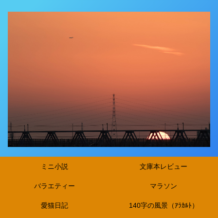
ミニ小説
文庫本レビュー
バラエティー
マラソン
愛猫日記
140字の風景（ｱﾗｶﾙﾄ）