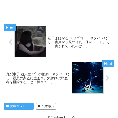
沼田まほかる ユリゴコロ ネタバレな
し！書斎から見つけた一冊のノート。そ
こに書かれていたのは…。
真梨幸子 殺人鬼ﾌｼﾞｺの衝動 ネタバレな
し！最悪の家庭に生まれ、気付けば邪魔
者を排除することに慣れて…。
文庫本レビュー
桜木紫乃
スポンサーリンク