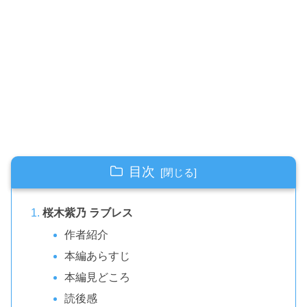
目次
桜木紫乃 ラブレス
作者紹介
本編あらすじ
本編見どころ
読後感