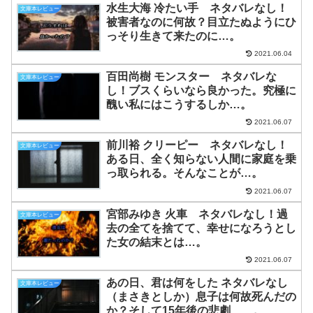
水生大海 冷たい手 ネタバレなし！
文庫本レビュー
被害者なのに何故？目立たぬようにひ
っそり生きて来たのに…。
2021.06.04
百田尚樹 モンスター ネタバレな
文庫本レビュー
し！ブスくらいなら良かった。究極に
醜い私にはこうするしか…。
2021.06.07
前川裕 クリーピー ネタバレなし！
文庫本レビュー
ある日、全く知らない人間に家庭を乗
っ取られる。そんなことが…。
2021.06.07
宮部みゆき 火車 ネタバレなし！過
文庫本レビュー
去の全てを捨てて、幸せになろうとし
た女の結末とは…。
2021.06.07
あの日、君は何をした ネタバレなし
文庫本レビュー
（まさきとしか）息子は何故死んだの
か？そして15年後の悲劇……。