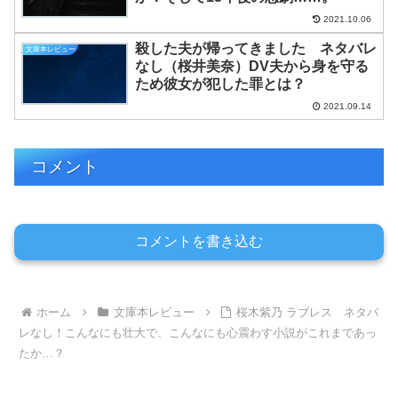
2021.10.06
殺した夫が帰ってきました ネタバレ
文庫本レビュー
なし（桜井美奈）DV夫から身を守る
ため彼女が犯した罪とは？
2021.09.14
コメント
コメントを書き込む
ホーム
文庫本レビュー
桜木紫乃 ラブレス ネタバ
レなし！こんなにも壮大で、こんなにも心震わす小説がこれまであっ
たか…？