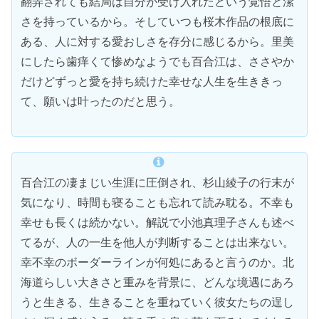
翻弄されても結局は自分が受け入れたという覚悟と潔
さを持っているから。そしていつも桜木作品の根底に
ある、人に対する愛おしさを存分に感じるから。里美
にしたら歯痒くて惨めなようでも百合江は、ささやか
だけどずっと愛を持ち続けた幸せな人生を生ききっ
て、願いは叶ったのだと思う。
百合江の凄まじい生涯に圧倒され、杉山綾子の行末が
気になり、時間も寝ることも忘れて読み耽る。不幸も
幸せも長くは続かない。解説で小池真理子さんも述べ
てるが、人の一生を他人が判断することは出来ない。
幸不幸のボーダーラインが何処にあると言うのか。北
海道らしい大きさと重みを背景に、どんな境遇にあろ
うと生きる、生きることを重ねていく彼女たちの逞し