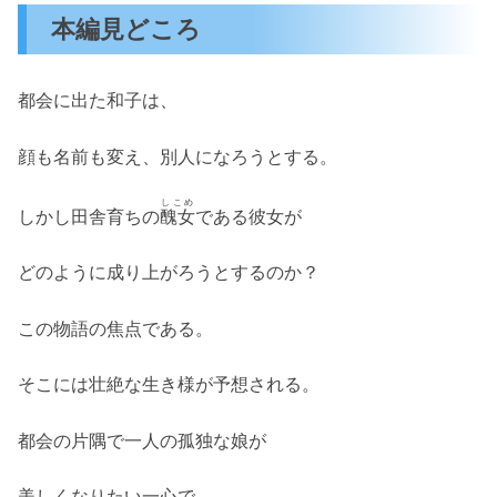
本編見どころ
都会に出た和子は、
顔も名前も変え、別人になろうとする。
しこめ
しかし田舎育ちの
醜女
である彼女が
どのように成り上がろうとするのか？
この物語の焦点である。
そこには壮絶な生き様が予想される。
都会の片隅で一人の孤独な娘が
美しくなりたい一心で