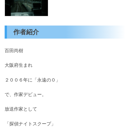
作者紹介
百田尚樹
大阪府生まれ
２００６年に「永遠の０」
で、作家デビュー。
放送作家として
「探偵ナイトスクープ」