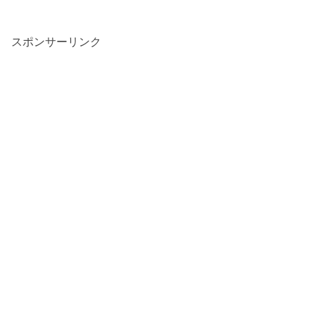
スポンサーリンク