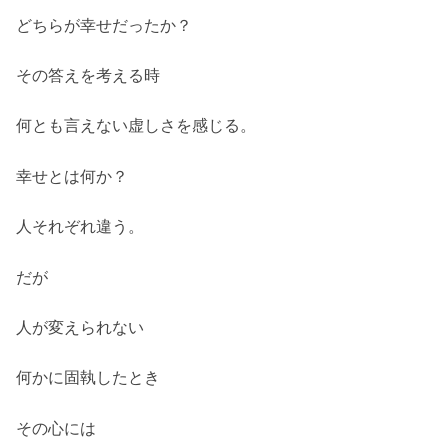
どちらが幸せだったか？
その答えを考える時
何とも言えない虚しさを感じる。
幸せとは何か？
人それぞれ違う。
だが
人が変えられない
何かに固執したとき
その心には