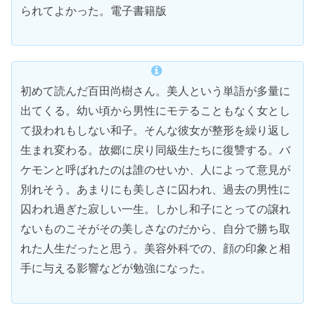
られてよかった。電子書籍版
初めて読んだ百田尚樹さん。美人という単語が多量に
出てくる。幼い頃から男性にモテることもなく女とし
て扱われもしない和子。そんな彼女が整形を繰り返し
生まれ変わる。故郷に戻り同級生たちに復讐する。バ
ケモンと呼ばれたのは誰のせいか、人によって意見が
別れそう。あまりにも美しさに囚われ、過去の男性に
囚われ過ぎた寂しい一生。しかし和子にとっての譲れ
ないものこそがその美しさなのだから、自分で勝ち取
れた人生だったと思う。美容外科での、顔の印象と相
手に与える影響などが勉強になった。