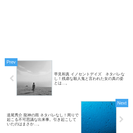
早見和真 イノセントデイズ ネタバレな
し！残虐な殺人鬼と言われた女の真の姿
とは…。
道尾秀介 龍神の雨 ネタバレなし！周りで
起こる不可思議な出来事。引き起こして
いたのはまさか…。