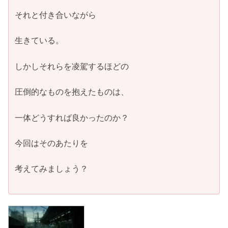
それと付き合いながら
生きている。
しかしそれらを凌駕するほどの
圧倒的なものを抱えたものは、
一体どうすれば良かったのか？
今回はそのあたりを
考えてみましょう？