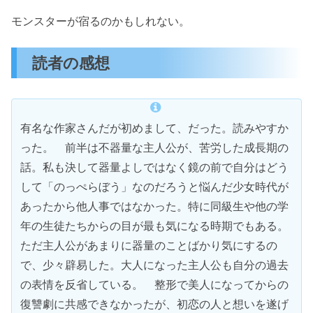
モンスターが宿るのかもしれない。
読者の感想
有名な作家さんだが初めまして、だった。読みやすか
った。 前半は不器量な主人公が、苦労した成長期の
話。私も決して器量よしではなく鏡の前で自分はどう
して「のっぺらぼう」なのだろうと悩んだ少女時代が
あったから他人事ではなかった。特に同級生や他の学
年の生徒たちからの目が最も気になる時期でもある。
ただ主人公があまりに器量のことばかり気にするの
で、少々辟易した。大人になった主人公も自分の過去
の表情を反省している。 整形で美人になってからの
復讐劇に共感できなかったが、初恋の人と想いを遂げ