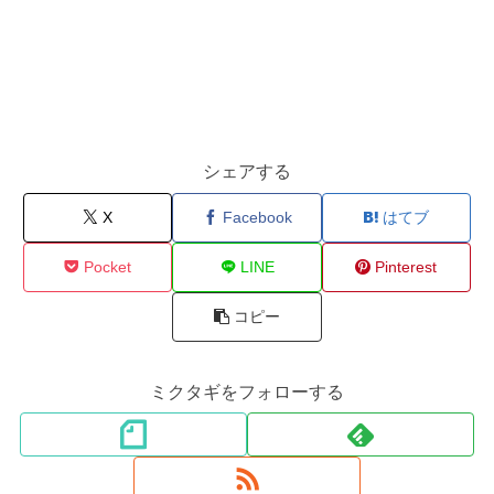
シェアする
X
Facebook
はてブ
Pocket
LINE
Pinterest
コピー
ミクタギをフォローする