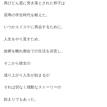
再びどん底に突き落とされた和子は
屈辱の学生時代を耐えた。
いつかエイスケに再会するために。
人生をやり直すため、
故郷を離れ都会での生活を決意し、
そこから彼女の
成り上がり人生が始まるが
それは切なく残酷なストーリーの
始まりでもあった。