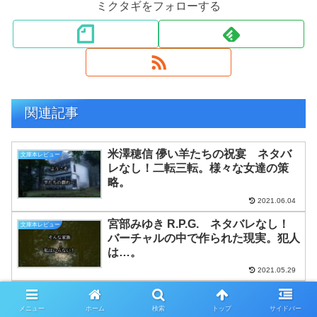
ミクタギをフォローする
関連記事
米澤穂信 儚い羊たちの祝宴 ネタバ
文庫本レビュー
レなし！二転三転。様々な女達の策
略。
2021.06.04
宮部みゆき R.P.G. ネタバレなし！
文庫本レビュー
バーチャルの中で作られた現実。犯人
は…。
2021.05.29
重松清 卒業 ネタバレなし！少し変
文庫本レビュー
わった妹。決して叱らなかった母。
メニュー
ホーム
検索
トップ
サイドバー