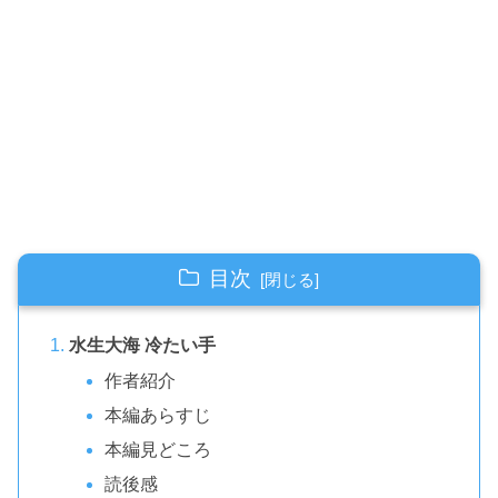
目次
水生大海 冷たい手
作者紹介
本編あらすじ
本編見どころ
読後感