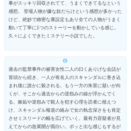
事がスッキリ回収されてて、うまくできてるなという
感想。 登場人物が嫌な奴だらけという感想が多かった
けど、絶妙で緻密な裏設定もあり全ての人物がうまく
動いて丁寧に1つのストーリーを動かしている感じ。
久々によくできたミステリー小説でした。
過去の監禁事件の被害女性二人の曰くありげな会話が
冒頭から続き、一人が有名人のスキャンダルに巻き込
まれ後に誰かに殺される。もう一方の朱里に疑いが向
くが、そこから過去からの逆怨みの線が浮かんでく
る。嫉妬や逆怨みで殺人を犯す心理を読者に植えつ
け、スキャンダル報道の絡みで女の執念深さをも肯定
させミスリードの幅を広げていく。最有力容疑者が見
えてからの急展開が面白い。ポッと出な感じもするが