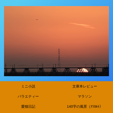
ミニ小説
文庫本レビュー
バラエティー
マラソン
愛猫日記
140字の風景（ｱﾗｶﾙﾄ）