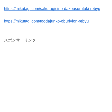
https://mikutagi.com/sakuragisino-dakousurutuki-rebyu
https://mikutagi.com/toodajunko-oburivion-rebyu
スポンサーリンク