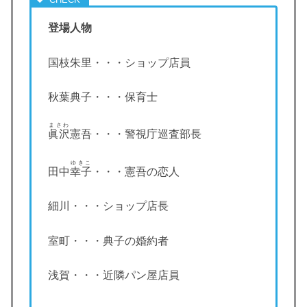
登場人物
国枝朱里・・・ショップ店員
秋葉典子・・・保育士
まさわ
眞沢
憲吾・・・警視庁巡査部長
ゆきこ
田中
幸子
・・・憲吾の恋人
細川・・・ショップ店長
室町・・・典子の婚約者
浅賀・・・近隣パン屋店員